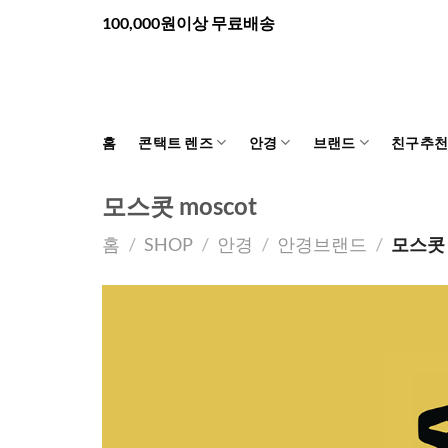
Skip
100,000원이상 무료배송
to
content
홈
콘택트 렌즈
안경
브랜드
친구추
모스콧 moscot
홈
/
SHOP
/
안경
/
안경브랜드
/
모스콧 