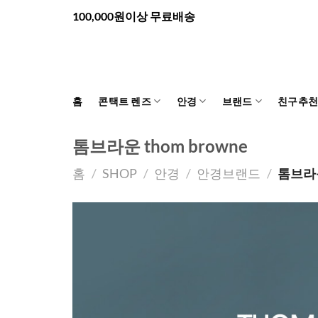
Skip
100,000원이상 무료배송
to
content
홈
콘택트 렌즈
안경
브랜드
친구추
톰브라운 thom browne
홈
/
SHOP
/
안경
/
안경브랜드
/
톰브라운