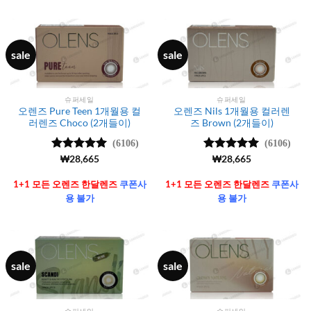
sale
sale
슈퍼세일
슈퍼세일
오렌즈 Pure Teen 1개월용 컬
오렌즈 Nils 1개월용 컬러렌
러렌즈 Choco (2개들이)
즈 Brown (2개들이)
(6106)
(6106)
5 중에서
₩
28,665
5 중에서
₩
28,665
4.99
로 평
4.99
로 평
가됨
가됨
1+1 모든 오렌즈 한달렌즈
쿠폰사
1+1 모든 오렌즈 한달렌즈
쿠폰사
용 불가
용 불가
sale
sale
슈퍼세일
슈퍼세일