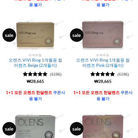
용 불가
용 불가
sale
sale
슈퍼세일
슈퍼세일
오렌즈 ViVi Ring 1개월용 컬
오렌즈 ViVi Ring 1개월용 컬
러렌즈 Beige (2개들이)
러렌즈 Pink (2개들이)
(6106)
(6106)
5 중에서
₩
28,665
5 중에서
₩
28,665
4.99
로 평
4.99
로 평
가됨
가됨
1+1 모든 오렌즈 한달렌즈
쿠폰사
1+1 모든 오렌즈 한달렌즈
쿠폰사
용 불가
용 불가
sale
sale