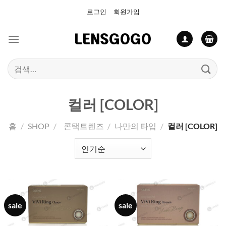
Skip
로그인
회원가입
to
content
검
색:
컬러 [COLOR]
홈
/
SHOP
/
콘택트렌즈
/
나만의 타입
/
컬러 [COLOR]
sale
sale