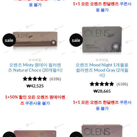
가됨
1+1 모든 오렌즈 한달렌즈
쿠폰사
용 불가
용 불가
sale
sale
슈퍼세일
슈퍼세일
오렌즈 Misty 원데이 컬러렌
오렌즈 Mood Night 1개월용
즈 Natural Choco (20개들이)
컬러렌즈 Mood Gray (2개들
이)
(6106)
(6106)
5 중에서
₩
42,525
4.99
로 평
5 중에서
₩
28,665
가됨
4.99
로 평
1+50% 할인 모든 오렌즈 원데이렌
가됨
1+1 모든 오렌즈 한달렌즈
쿠폰사
즈
쿠폰사용 불가
용 불가