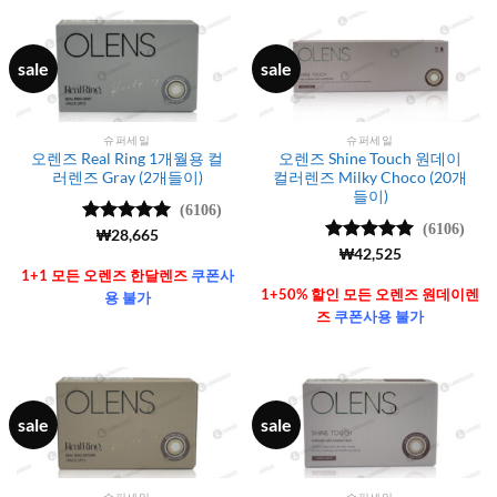
sale
sale
슈퍼세일
슈퍼세일
오렌즈 Real Ring 1개월용 컬
오렌즈 Shine Touch 원데이
러렌즈 Gray (2개들이)
컬러렌즈 Milky Choco (20개
들이)
(6106)
(6106)
5 중에서
₩
28,665
4.99
로 평
5 중에서
₩
42,525
가됨
4.99
로 평
1+1 모든 오렌즈 한달렌즈
쿠폰사
가됨
1+50% 할인 모든 오렌즈 원데이렌
용 불가
즈
쿠폰사용 불가
sale
sale
슈퍼세일
슈퍼세일