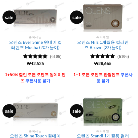
sale
sale
슈퍼세일
슈퍼세일
오렌즈 Ever Shine 원데이 컬
오렌즈 Nils 1개월용 컬러렌
러렌즈 Mocha (20개들이)
즈 Brown (2개들이)
(6106)
(6106)
5 중에서
₩
42,525
5 중에서
₩
28,665
4.99
로 평
4.99
로 평
가됨
가됨
1+50% 할인 모든 오렌즈 원데이렌
1+1 모든 오렌즈 한달렌즈
쿠폰사
즈
쿠폰사용 불가
용 불가
sale
sale
슈퍼세일
슈퍼세일
오렌즈 Shine Touch 원데이
오렌즈 Scandi 1개월용 컬러