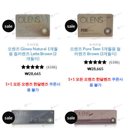
sale
sale
슈퍼세일
슈퍼세일
오렌즈 Glowy Natural 1개월
오렌즈 Pure Teen 1개월용 컬
용 컬러렌즈 Latte Brown (2
러렌즈 Brown (2개들이)
개들이)
(6106)
(6106)
5 중에서
₩
28,665
4.99
로 평
5 중에서
₩
28,665
가됨
4.99
로 평
1+1 모든 오렌즈 한달렌즈
쿠폰사
가됨
1+1 모든 오렌즈 한달렌즈
쿠폰사
용 불가
용 불가
sale
sale