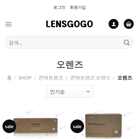
Skip
로그인
회원가입
to
content
검
색:
오렌즈
홈
/
SHOP
/
콘택트렌즈
/
콘택트렌즈 브랜드
/
오렌즈
sale
sale