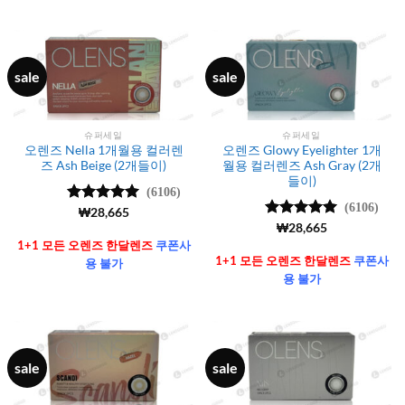
sale
sale
슈퍼세일
슈퍼세일
오렌즈 Nella 1개월용 컬러렌
오렌즈 Glowy Eyelighter 1개
즈 Ash Beige (2개들이)
월용 컬러렌즈 Ash Gray (2개
들이)
(6106)
(6106)
5 중에서
₩
28,665
4.99
로 평
5 중에서
₩
28,665
가됨
4.99
로 평
1+1 모든 오렌즈 한달렌즈
쿠폰사
가됨
1+1 모든 오렌즈 한달렌즈
쿠폰사
용 불가
용 불가
sale
sale