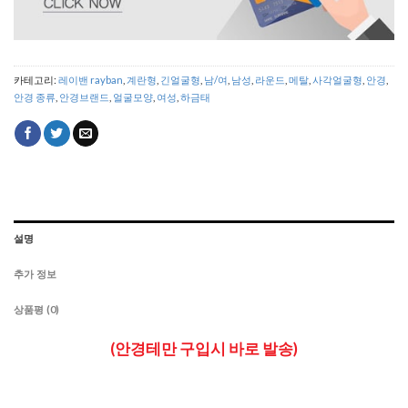
카테고리:
레이밴 rayban
,
계란형
,
긴얼굴형
,
남/여
,
남성
,
라운드
,
메탈
,
사각얼굴형
,
안경
,
안경 종류
,
안경브랜드
,
얼굴모양
,
여성
,
하금태
설명
추가 정보
상품평 (0)
(안경테만 구입시 바로 발송)