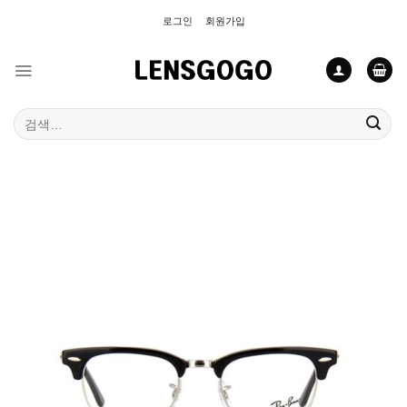
Skip
로그인
회원가입
to
content
검
색: