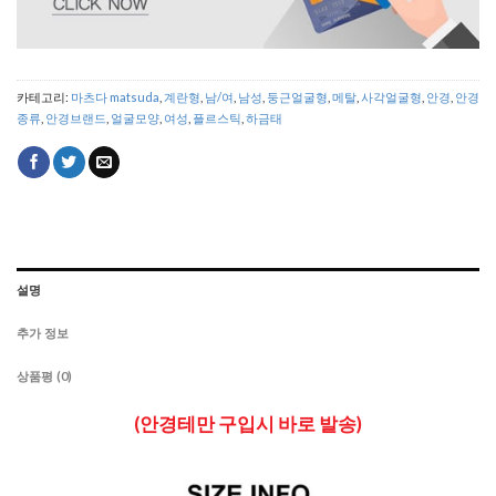
카테고리:
마츠다 matsuda
,
계란형
,
남/여
,
남성
,
둥근얼굴형
,
메탈
,
사각얼굴형
,
안경
,
안경
종류
,
안경브랜드
,
얼굴모양
,
여성
,
플르스틱
,
하금태
설명
추가 정보
상품평 (0)
(안경테만 구입시 바로 발송)