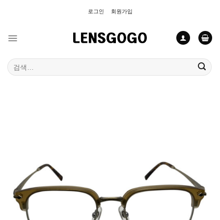
Skip
로그인
회원가입
to
content
검
색: