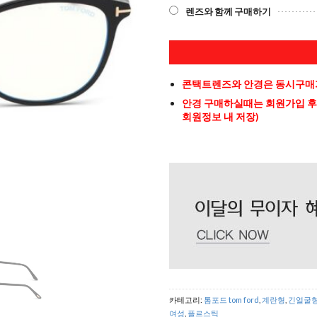
렌즈와 함께 구매하기
콘택트렌즈와 안경은 동시구매가
안경 구매하실때는 회원가입 후
회원정보 내 저장)
카테고리:
톰포드 tom ford
,
계란형
,
긴얼굴
여성
,
플르스틱