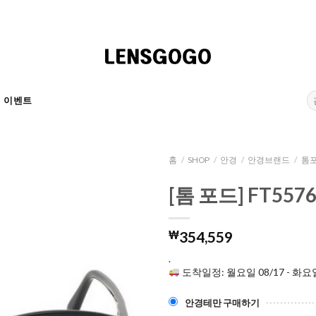
검
이벤트
색:
홈
/
SHOP
/
안경
/
안경브랜드
/
톰포
[톰 포드] FT5576
₩
354,559
.
도착일정: 월요일 08/17 - 화요일
안경테만 구매하기