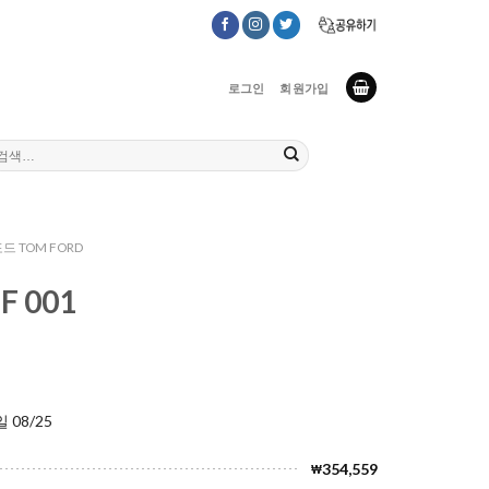
로그인
회원가입
드 TOM FORD
F 001
 08/25
354,559
₩